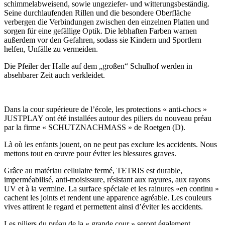
schimmelabweisend, sowie ungeziefer- und witterungsbeständig.
Seine durchlaufenden Rillen und die besondere Oberfläche
verbergen die Verbindungen zwischen den einzelnen Platten und
sorgen für eine gefällige Optik. Die lebhaften Farben warnen
außerdem vor den Gefahren, sodass sie Kindern und Sportlern
helfen, Unfälle zu vermeiden.
Die Pfeiler der Halle auf dem „großen“ Schulhof werden in
absehbarer Zeit auch verkleidet.
Dans la cour supérieure de l’école, les protections « anti-chocs »
JUSTPLAY ont été installées autour des piliers du nouveau préau
par la firme « SCHUTZNACHMASS » de Roetgen (D).
Là où les enfants jouent, on ne peut pas exclure les accidents. Nous
mettons tout en œuvre pour éviter les blessures graves.
Grâce au matériau cellulaire fermé, TETRIS est durable,
imperméabilisé, anti-moisissure, résistant aux rayures, aux rayons
UV et à la vermine. La surface spéciale et les rainures «en continu »
cachent les joints et rendent une apparence agréable. Les couleurs
vives attirent le regard et permettent ainsi d’éviter les accidents.
Les piliers du préau de la « grande cour » seront également