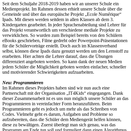
Seit dem Schuljahr 2018-2019 haben wir an unserer Schule ein
Medienprojekt. Im Rahmen dessen erhielt unsere Schule über die
Gemeinde und über das europäische Projekt „Ecole Numérique“
Ipads. Mit diesen werden seitdem in allen Klassen ab dem 3.
Kindergarten gearbeitet. In jeder Sprachenabteilung sind Lehrer für
das Projekt verantwortlich um verschiedene mediale Projekte zu
verwirklichen. So wurden zum Beispiel bereits von den Schülern
eBooks geschrieben, Filme gedreht oder Powerpoint-Präsentationen
für die Schülervorträge erstellt. Doch auch im Klassenverband
selbst, können diese Ipads dazu genutzt werden um den Lernstoff zu
erarbeiten. Hier achten die Lehrer darauf, dass die Übungen
differenziert angeboten werden. So kann dank der neuen Medien
jedem Schüler die Möglichkeit geboten werden einfacher, schneller
und motivierender Schwierigkeiten aufzuarbeiten.
Neu: Programmieren
Im Rahmen dieses Projektes haben sind wir nun auch eine
Partnerschaft mit der Organisation „IT4Kids“ eingegangen. Dank
dieser Zusammenarbeit ist es uns nun möglich unsere Schüler an das
Programmieren in vereinfachter Form heranzuführen. Beim
Programmieren geht es jedoch um mehr als das Schreiben von
Codes. Vielmehr geht es darum, Aufgaben und Probleme so
aufzubereiten, dass die Schüler dem Mediengerät helfen können,
diese zu bewältigen. Zuerst überlegt man sich genau, was das
Programm am Ende tun soll und formuliert dann einen Algorithmus,