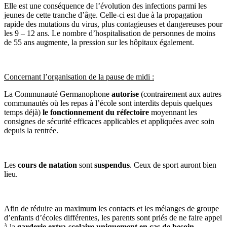
Elle est une conséquence de l’évolution des infections parmi les
jeunes de cette tranche d’âge. Celle-ci est due à la propagation
rapide des mutations du virus, plus contagieuses et dangereuses pour
les 9 – 12 ans. Le nombre d’hospitalisation de personnes de moins
de 55 ans augmente, la pression sur les hôpitaux également.
Concernant l’organisation de la pause de midi :
La Communauté Germanophone
autorise
(contrairement aux autres
communautés où les repas à l’école sont interdits depuis quelques
temps déjà)
le fonctionnement du réfectoire
moyennant les
consignes de sécurité efficaces applicables et appliquées avec soin
depuis la rentrée.
Les
cours de natation
sont
suspendus
. Ceux de sport auront bien
lieu.
Afin de réduire au maximum les contacts et les mélanges de groupe
d’enfants d’écoles différentes, les parents sont priés de ne faire appel
à la
garderie extra-scolaire uniquement en cas de besoin
.