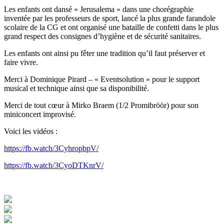
Les enfants ont dansé « Jerusalema » dans une chorégraphie
inventée par les professeurs de sport, lancé la plus grande farandole
scolaire de la CG et ont organisé une bataille de confetti dans le plus
grand respect des consignes d’hygiène et de sécurité sanitaires.
Les enfants ont ainsi pu fêter une tradition qu’il faut préserver et
faire vivre.
Merci à Dominique Pirard – « Eventsolution » pour le support
musical et technique ainsi que sa disponibilité.
Merci de tout cœur à Mirko Braem (1/2 Promibröör) pour son
miniconcert improvisé.
Voici les vidéos :
https://fb.watch/3CyhropbpV/
https://fb.watch/3CyoDTKnrV/