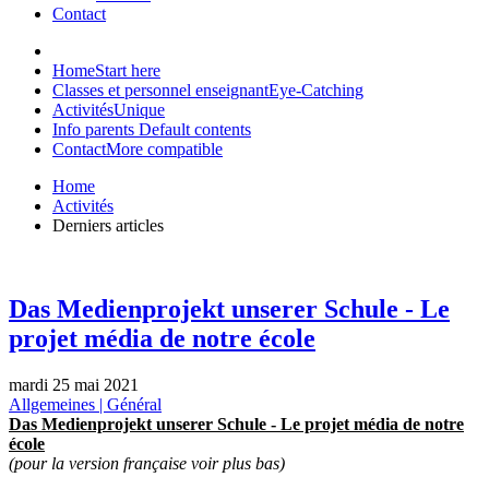
Contact
Home
Start here
Classes et personnel enseignant
Eye-Catching
Activités
Unique
Info parents
Default contents
Contact
More compatible
Home
Activités
Derniers articles
Das Medienprojekt unserer Schule - Le
projet média de notre école
mardi 25 mai 2021
Allgemeines | Général
Das Medienprojekt unserer Schule - Le projet média de notre
école
(pour la version française voir plus bas)