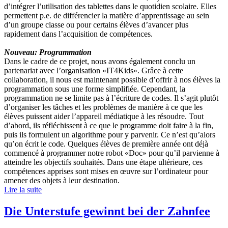
d’intégrer l’utilisation des tablettes dans le quotidien scolaire. Elles
permettent p.e. de différencier la matière d’apprentissage au sein
d’un groupe classe ou pour certains élèves d’avancer plus
rapidement dans l’acquisition de compétences.
Nouveau: Programmation
Dans le cadre de ce projet, nous avons également conclu un
partenariat avec l’organisation «IT4Kids». Grâce à cette
collaboration, il nous est maintenant possible d’offrir à nos élèves la
programmation sous une forme simplifiée. Cependant, la
programmation ne se limite pas à l’écriture de codes. Il s’agit plutôt
d’organiser les tâches et les problèmes de manière à ce que les
élèves puissent aider l’appareil médiatique à les résoudre. Tout
d’abord, ils réfléchissent à ce que le programme doit faire à la fin,
puis ils formulent un algorithme pour y parvenir. Ce n’est qu’alors
qu’on écrit le code. Quelques élèves de première année ont déjà
commencé à programmer notre robot «Doc» pour qu’il parvienne à
atteindre les objectifs souhaités. Dans une étape ultérieure, ces
compétences apprises sont mises en œuvre sur l’ordinateur pour
amener des objets à leur destination.
Lire la suite
Die Unterstufe gewinnt bei der Zahnfee