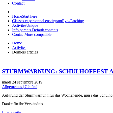
Contact
Home
Start here
Classes et personnel enseignant
Eye-Catching
Activités
Unique
Info parents
Default contents
Contact
More compatible
Home
Activités
Derniers articles
STURMWARNUNG: SCHULHOFFEST 
mardi 24 septembre 2019
Allgemeines | Général
Aufgrund der Sturmwarnung für das Wochenende, muss das Schulhoff
Danke für ihr Verständnis.
Lire la suite