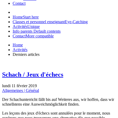
Contact
Home
Start here
Classes et personnel enseignant
Eye-Catching
Activités
Unique
Info parents
Default contents
Contact
More compatible
Home
Activités
Derniers articles
Schach / Jeux d'échecs
lundi 11 février 2019
Allgemeines | Général
Der Schachunterricht fällt bis auf Weiteres aus, wir hoffen, dass wir
schnellstens eine Ausweichmöglichkeit finden.
Les leçons des jeux d'échecs sont annulées pour le moment, nous
espérons que nous trouverons une alternative dès que possible.